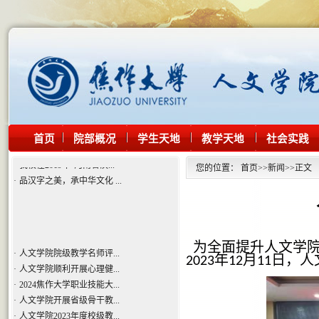
·
人文学院院级教学名师评...
·
人文学院顺利开展心理健...
·
2024焦作大学职业技能大...
·
人文学院开展省级骨干教...
·
人文学院2023年度校级教...
·
人文学院开展省级教学名...
·
声诵古今，典耀中华——...
首页
院部概况
学生天地
教学天地
社会实践
·
人文学院党总支组织党员...
·
我校在2019年“河南省汉...
您的位置：
首页
>>
新闻
>>
正文
·
品汉字之美，承中华文化 ...
为全面提升人文学院
·
人文学院院级教学名师评...
年
月
日，人
2023
12
11
·
人文学院顺利开展心理健...
·
2024焦作大学职业技能大...
·
人文学院开展省级骨干教...
·
人文学院2023年度校级教...