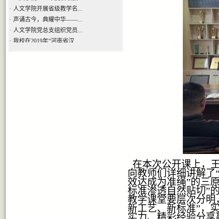
·
人文学院开展省级教学名...
·
声诵古今，典耀中华——...
·
人文学院党总支组织党员...
·
我校在2019年“河南省汉...
·
品汉字之美，承中华文化 ...
在本次公开课上，王
向教师们详细讲解了
效达成为准绳”的三
标准渗透自然贴切”
教学课堂要层次分明
新工艺、新标准”，
实力、精彩经验分享