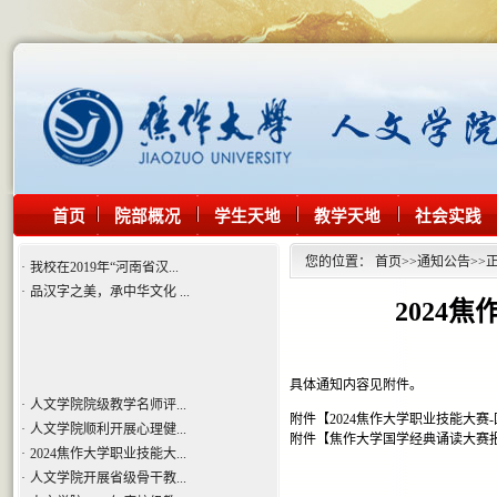
·
人文学院院级教学名师评...
·
人文学院顺利开展心理健...
·
2024焦作大学职业技能大...
·
人文学院开展省级骨干教...
·
人文学院2023年度校级教...
·
人文学院开展省级教学名...
·
声诵古今，典耀中华——...
首页
院部概况
学生天地
教学天地
社会实践
·
人文学院党总支组织党员...
·
我校在2019年“河南省汉...
您的位置：
首页
>>
通知公告
>>
·
品汉字之美，承中华文化 ...
2024
具体通知内容见附件。
·
人文学院院级教学名师评...
·
人文学院顺利开展心理健...
附件【
2024焦作大学职业技能大赛-
附件【
焦作大学国学经典诵读大赛报名
·
2024焦作大学职业技能大...
·
人文学院开展省级骨干教...
·
人文学院2023年度校级教...